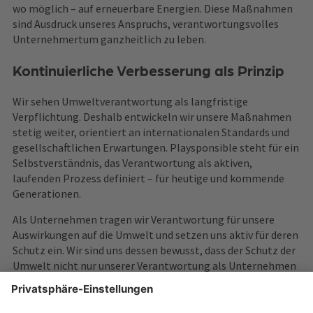
wo möglich – auf erneuerbare Energien. Diese Maßnahmen
sind Ausdruck unseres Anspruchs, verantwortungsvolles
Unternehmertum ganzheitlich zu leben.
Kontinuierliche Verbesserung als Prinzip
Wir sehen Umweltverantwortung als langfristige
Verpflichtung. Deshalb entwickeln wir unsere Maßnahmen
stetig weiter, orientiert an internationalen Standards und
gesellschaftlichen Erwartungen. Playsponsible steht für ein
Selbstverständnis, das Verantwortung als aktiven,
laufenden Prozess definiert – für heutige und kommende
Generationen.
Als Unternehmen tragen wir Verantwortung für unsere
Auswirkungen auf die Umwelt und setzen uns aktiv für deren
Schutz ein. Wir sind uns dessen bewusst, dass der Schutz der
Umwelt nicht nur unserer Verantwortung als Unternehmen
entspricht, sondern auch im Interesse aller Menschen und
zukünftiger Generationen liegt.