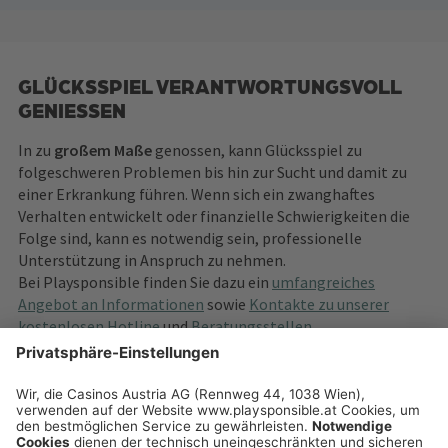
GLÜCKSSPIEL VERANTWORTUNGSVOLL
GENIESSEN
In zu
großem Maße
genossen, kann Glücksspiel zu
folgeschweren Problemen bis hin zur Sucht und damit zu
einer Erkrankung führen. Wenn sich ein zwanghaftes
Verhalten entwickelt oder finanzielle Schwierigkeiten die
Folge sind, kann es notwendig sein, professionelle
Unterstützung in Anspruch zu nehmen.
Bei Playsponsible finden Sie dazu ein
umfangreiches
Angebot an Informationen
sowie
Kontakte zu unserer
kostenlosen Hotline
und
Beratungsstellen
.
playsponsible.at ist eine Service-Plattform der