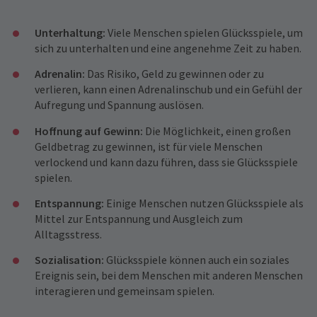
Unterhaltung:
Viele Menschen spielen Glücksspiele, um
sich zu unterhalten und eine angenehme Zeit zu haben.
Adrenalin:
Das Risiko, Geld zu gewinnen oder zu
verlieren, kann einen Adrenalinschub und ein Gefühl der
Aufregung und Spannung auslösen.
Hoffnung auf Gewinn:
Die Möglichkeit, einen großen
Geldbetrag zu gewinnen, ist für viele Menschen
verlockend und kann dazu führen, dass sie Glücksspiele
spielen.
Entspannung:
Einige Menschen nutzen Glücksspiele als
Mittel zur Entspannung und Ausgleich zum
Alltagsstress.
Sozialisation:
Glücksspiele können auch ein soziales
Ereignis sein, bei dem Menschen mit anderen Menschen
interagieren und gemeinsam spielen.