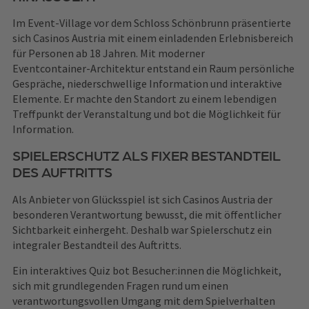
Im Event‑Village vor dem Schloss Schönbrunn präsentierte
sich Casinos Austria mit einem einladenden Erlebnisbereich
für Personen ab 18 Jahren. Mit moderner
Eventcontainer‑Architektur entstand ein Raum persönliche
Gespräche, niederschwellige Information und interaktive
Elemente. Er machte den Standort zu einem lebendigen
Treffpunkt der Veranstaltung und bot die Möglichkeit für
Information.
SPIELERSCHUTZ ALS FIXER BESTANDTEIL
DES AUFTRITTS
Als Anbieter von Glücksspiel ist sich Casinos Austria der
besonderen Verantwortung bewusst, die mit öffentlicher
Sichtbarkeit einhergeht. Deshalb war Spielerschutz ein
integraler Bestandteil des Auftritts.
Ein interaktives Quiz bot Besucher:innen die Möglichkeit,
sich mit grundlegenden Fragen rund um einen
verantwortungsvollen Umgang mit dem Spielverhalten