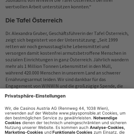
Jubiläums von WINWIN Die Tafel Österreich bei ihrer
wertvollen Arbeit unterstützen konnten.“
Die Tafel Österreich
Dr. Alexandra Gruber, Geschäftsführerin der Tafel Österreich,
zeigt sich begeistert von der Unterstützung: „Seit 1999
retten wir noch genusstaugliche Lebensmittel und
versorgen damit kostenfrei armutsbetroffene Menschen in
sozialen Einrichtungen in ganz Österreich. Jährlich wandern
mehr als 1 Million Tonnen Lebensmittel in den Müll,
während 420.000 Menschen in unserem Land an schwerer
Ernährungsarmut leiden. Wir sind dankbar für das
Engagement von WINWIN und die großzügige Spende, die
uns hilft, eine wichtige Brücke vom Überfluss zum Bedarf zu
schlagen und auf diese Missstände aufmerksam zu machen.“
playsponsible.at ist eine Service-Plattform der
Casinos Austria und Österreichische Lotterien Gruppe